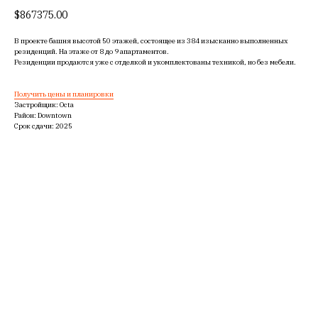
$
867375.00
В проекте башня высотой 50 этажей, состоящее из 384 изысканно выполненных
резиденций. На этаже от 8 до 9 апартаментов.
Резиденции продаются уже с отделкой и укомплектованы техникой, но без мебели.
Получить цены и планировки
Застройщик: Octa
Район: Downtown
Срок сдачи: 2025